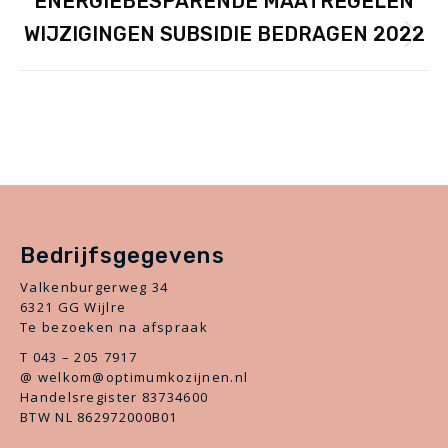
ENERGIEBESPARENDE MAATREGELEN
NAVIGATION
post:
WIJZIGINGEN SUBSIDIE BEDRAGEN 2022
NEXT
Next
post:
Bedrijfsgegevens
Valkenburgerweg 34
6321 GG Wijlre
Te bezoeken na afspraak
T 043 – 205 7917
@ welkom@optimumkozijnen.nl
Handelsregister 83734600
BTW NL 862972000B01