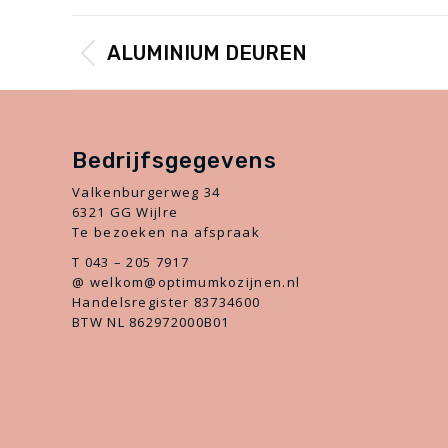
POST
ALUMINIUM DEUREN
PREVIOUS
Previous
NAVIGATION
post:
Bedrijfsgegevens
Valkenburgerweg 34
6321 GG Wijlre
Te bezoeken na afspraak
T 043 – 205 7917
@ welkom@optimumkozijnen.nl
Handelsregister 83734600
BTW NL 862972000B01