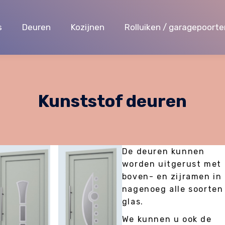
s
s
Deuren
Deuren
Kozijnen
Kozijnen
Rolluiken / garagepoorte
Rolluiken / garagepoorte
Kunststof deuren
De deuren kunnen
worden uitgerust met
boven- en zijramen in
nagenoeg alle soorten
glas.
We kunnen u ook de